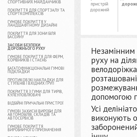
СПОРТИВНИХ МАЙДАНЧИКІВ
пристрій
дорож
дорожній
ПОКРИТТЯ ДЛЯ СПОРТЗАЛУ ТА
СПОРТКОМПЛЕКСІВ
ГУМОВЕ ПОКРИТТЯ У
ЛАНДШАФТНОМУ ДИЗАЙНІ
ПОКРИТТЯ ДЛЯ ЗОНИ БІЛЯ
БАСЕЙНУ
ЗАСОБИ БЕЗПЕКИ
Незамінним 
ДОРОЖНЬОГО РУХУ
ГУМОВЕ ПОКРИТТЯ ДЛЯ ФЕРМ,
руху на діля
КОРІВНИКІВ І СТАЄНЬ
велодоріжка
БАГАТОФУНКЦІОНАЛЬНІ ГУМОВІ
ПІДКЛАДКИ
розташовані
ПРОТИКОВЗКІ НАКЛАДКИ ДЛЯ
СТУПЕНІВ І ВХІДНИХ ГРУП
розмежуванн
ПОКРИТТЯ З ГУМИ ДЛЯ ТИРІВ,
допомогою г
КУЛЕУЛОВЛЮВАЧІ
ВІДБІЙНІ ПРИЧАЛЬНІ ПРИСТРОЇ
Усі делініат
ГУМОВІ ЗАХИСНІ ВИРОБИ ДЛЯ
АВТОМОБІЛІВ, СКЛАДІВ ТА
виконують о
АВТОСЕРВІСІВ
заборонений
ГУМОВЕ ПОКРИТТЯ
ВИРОБНИЧОГО ПРИЗНАЧЕННЯ
іншу.