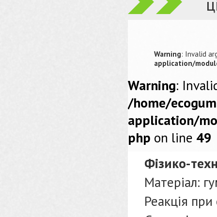
ц
Warning
: Invalid a
application/modul
Warning
: Inval
/home/ecoguma
application/mo
php
on line
49
Фізико-техн
Матеріал: гу
Реакція при 