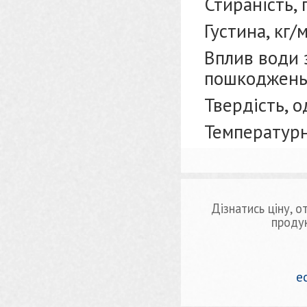
Стираність, 
Густина, кг/
Вплив води 
пошкоджен
Твердість, о
Температурни
Дізнатись ціну, 
проду
e