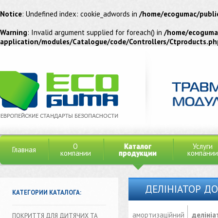
Notice
: Undefined index: cookie_adwords in
/home/ecogumac/publi
Warning
: Invalid argument supplied for foreach() in
/home/ecogumac
application/modules/Catalogue/code/Controllers/Ctproducts.ph
О
Каталог
Услуги
Главная
компании
продукции
компании
ДЕЛІНІАТОР Д
КАТЕГОРИИ КАТАЛОГА:
амортизаційний
делініа
ПОКРИТТЯ ДЛЯ ДИТЯЧИХ ТА