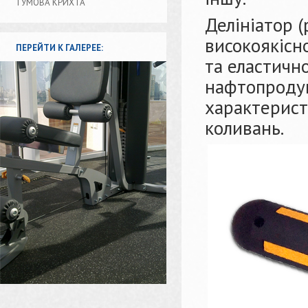
ГУМОВА КРИХТА
Делініатор (
високоякісно
ПЕРЕЙТИ К ГАЛЕРЕЕ:
та еластично
нафтопродукт
характерист
коливань.